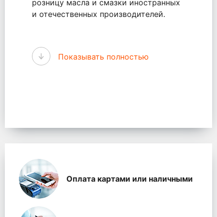
розницу масла и смазки иностранных
и отечественных производителей.
В портфеле продуктов, предлагаемых
Показывать полностью
нашей компанией только ведущие
бренды крупнейших мировых
корпораций, таких как: ExxonMobil,
Chevron, Petro-Canada, Q8 Oils,
Texaco, Газпромнефть, оригинальные
смазочные материалы OEM
производителей: BMW-Mini, Mercedes-
Benz, GM, VW-Audi Group, Toyota,
Honda, Mazda, Mitsubish, Ford,
Hyundai/KIA, Nissan Сбалансированный
подбор брендов позволяет предлагать
Оплата картами или наличными
клиентам максимально широкий
ассортимент продукции и решений,
охватывающих все современные