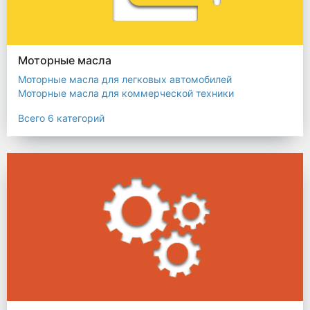
Моторные масла
Моторные масла для легковых автомобилей
Моторные масла для коммерческой техники
Моторные масла для двухтактных двигателей
Всего 6 категорий
Моторные масла для четырехтактных двигателей
Моторные масла для морских дизельных двигателей
Моторные масла для газо-поршневых двигателей