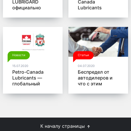
LUBRIGARD
Canada
официально
Lubricants
подтверждены
обновила
лицензиями API
линейку
SP и ILSAC GF-6A
моторных масел
SUPREME™
Новости
Статьи
15.07.2020
04.07.2020
Petro-Canada
Беспредел от
Lubricants —
автодилеров и
глобальный
что с этим
партнер ФК
делать?
«Ливерпуль»
К началу страницы