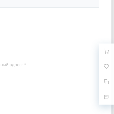
нный адрес:
*