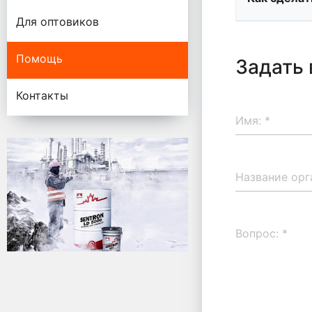
Для оптовиков
Помощь
Задать 
Контакты
Имя:
*
Название орг
Вопрос:
*