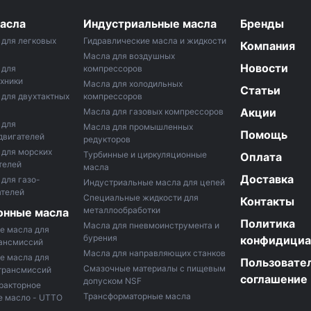
асла
Индустриальные масла
Бренды
для легковых
Гидравлические масла и жидкости
Компания
Масла для воздушных
Новости
 для
компрессоров
хники
Маслa для холодильных
Статьи
для двухтактных
компрессоров
Акции
Масла для газовых компрессоров
 для
Масла для промышленных
Помощь
двигателей
редукторов
 для морских
Турбинные и циркуляционные
Оплата
телей
масла
Доставка
для газо-
Индустриальные масла для цепей
ателей
Специальные жидкости для
Контакты
металлообработки
онные масла
Политика
Масла для пневмоинструмента и
е масла для
бурения
конфидициа
рансмиссий
Масла для направляющих станков
е масла для
Пользовате
Смазочные материалы с пищевым
трансмиссий
соглашение
допуском NSF
ракторное
Трансформаторные масла
е масло - UTTO