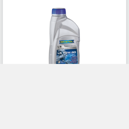
RAVENOL Getriebeoel LS SAE 75W-90
Артикул: 1222102-001-01-999
Под заказ
Цена:
2 202 руб.